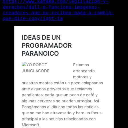
https://www.xataka.com/legislacion-y-
derechos/dall-e-funciona-imagenes-
creadores-que-no-reciben-nada-a-cambio-
que-dice-copyright-ia