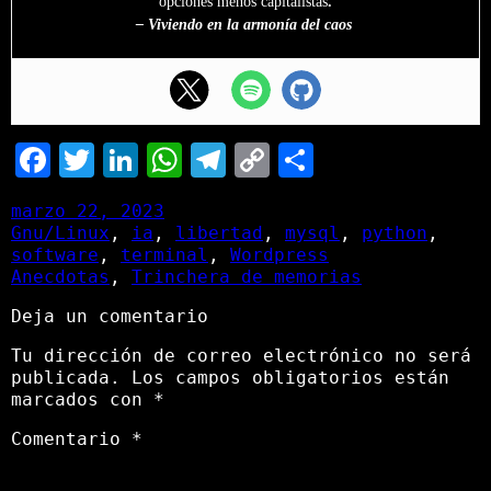
opciones
menos capitalistas
.
– Viviendo en la armonía del caos
Facebook
Twitter
LinkedIn
WhatsApp
Telegram
Copy
Comparti
Link
marzo 22, 2023
Gnu/Linux
, 
ia
, 
libertad
, 
mysql
, 
python
, 
software
, 
terminal
, 
Wordpress
Anecdotas
, 
Trinchera de memorias
Deja un comentario
Tu dirección de correo electrónico no será
publicada.
Los campos obligatorios están
marcados con
*
Comentario
*