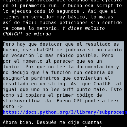
en el parámetro run. Y bueno esa script te
lo ejecuta cada 10 segundos . Así que si
tienes un servidor muy básico, lo matas
así de fácil muchas peticiones sin sentido
te comes la memoria.
Y dices maldito
CHATGPT de mierda
Pero hay que destacar que el resultado es
bueno, ese chatGPT me jodeara si no cambio
de vocación lo mas rápido posible. Pero
por el momento al parecer que es un
Junior. Por que no lee la documentación y
no dedujo que la función run debería de
asignarle parámetros que conviertan el
resultado en un string. Así que ChatGPT al
igual que uno no lee puff punto malo. Esto
como si copiara el primer código de
stackoverflow. Ja. Bueno GPT ponte a leer
esto ->
https://docs.python.org/3/library/subproces
Ahora bien. Después me dije cuantas