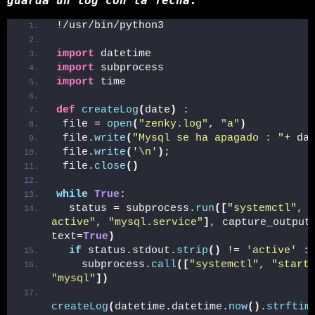
guarda un log con la fecha.
!/usr/bin/python3
import
 datetime
import
 subprocess
import
 time
def
createLog
(
date
)
 :
 file = 
open
(
"zenky.log"
, 
"a"
)
 file.
write
(
"Mysql se ha apagado : "
+ da
 file.
write
(
'\n'
)
;
 file.
close
()
while
True
:
  status = subprocess.
run
([
"systemctl"
, 
active"
, 
"mysql.service"
]
, capture_output
text=
True
)
if
 status.stdout.
strip
()
 != 
'active'
 :
    subprocess.
call
([
"systemctl"
, 
"start
"mysql"
])
createLog
(
datetime.datetime.
now
()
.
strftim