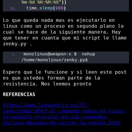
%m-%d %H:%M:%S"
))
 time.
sleep
(
999
)
Lo que queda nada mas es ejecutarlo en
linux como un proceso en segundo plano lo
cual se hace de la siguiente manera. Hay
que tener en cuanta que mi script le llame
zenky.py .
monolinux@weapon-x $  nohup 
/home/monolinux/zenky.py&
Espero que le funcione y si leen este post
es que ustedes forman parte de la
resistencia. Nos leemos pronto
REFERENCIAS
https://www.linuxparty.es/57-
seguridad/10567-el-comando-nohup-en-linux-
le-permite-ejecutar-en-ssh-comandos-
incluso-despues-de-cerrar-la-sesion.html