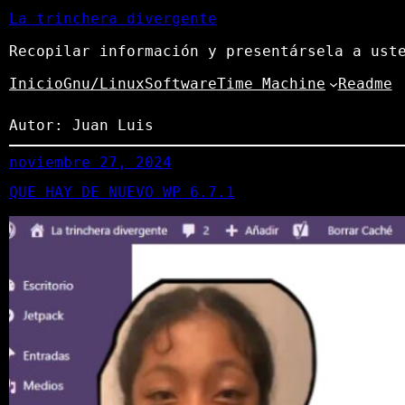
La trinchera divergente
Recopilar información y presentársela a ust
Inicio
Gnu/Linux
Software
Time Machine
Readme
Autor:
Juan Luis
noviembre 27, 2024
QUE HAY DE NUEVO WP 6.7.1