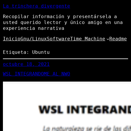
La trinchera divergente
Recopilar información y presentársela a
usted querido lector y único amigo en una
experiencia narrativa
Inicio
Gnu/Linux
Software
Time Machine
Readme
Etiqueta:
Ubuntu
octubre 18, 2021
WSL INTEGRANDOME AL NWO