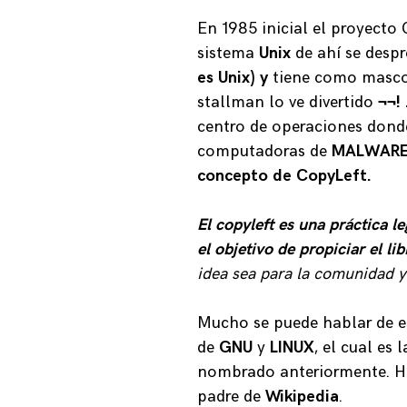
En 1985 inicial el proyecto G
sistema
Unix
de ahí se desp
es Unix) y
tiene como masc
stallman lo ve divertido
¬¬! 
centro de operaciones donde
computadoras de
MALWARES.
concepto de CopyLeft.
El copyleft es una práctica l
el objetivo de propiciar el li
idea sea para la comunidad 
Mucho se puede hablar de es
de
GNU
y
LINUX
, el cual es
nombrado anteriormente. H
padre de
Wikipedia
.