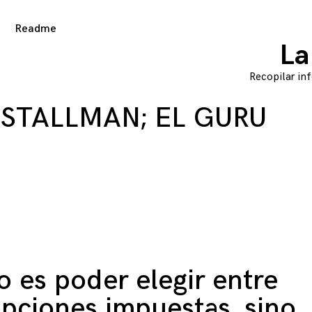
Readme
ggle
ld
nu
La
Recopilar inf
 STALLMAN; EL GURU
o es poder elegir entre
pciones impuestas, sino