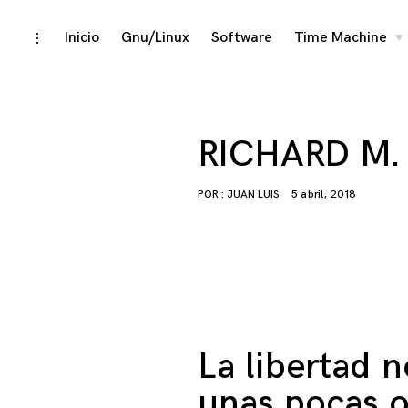
Skip
Inicio
Gnu/Linux
Software
Time Machine
toggle
to
chi
open/close
me
to
sidebar
content
RICHARD M.
POR :
JUAN LUIS
5 abril, 2018
La libertad n
unas pocas o