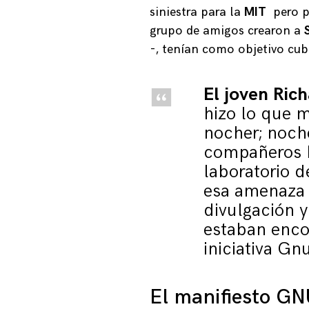
siniestra para la
MIT
pero p
grupo de amigos crearon a
-, tenían como objetivo cub
El joven Ric
hizo lo que m
nocher; noch
compañeros h
laboratorio de
esa amenaza 
divulgación y
estaban encon
iniciativa Gn
El manifiesto GN