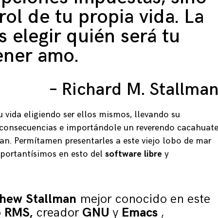
rol de tu propia vida. La
s elegir quién será tu
ener amo.
– Richard M. Stallma
 vida eligiendo ser ellos mismos, llevando su
s consecuencias e importándole un reverendo cacahuat
an. Permítamen presentarles a este viejo lobo de mar
mportantísimos en esto del
software libre
y
thew Stallman
mejor conocido en este
o
RMS,
creador
GNU
y
Emacs
,