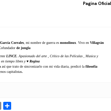
Pagina Oficia
García Corrales
, mi nombre de guerra es
monolinux
. Vivo en
Villagrán
Cofundador
de jungla
ente
LINCE.
Apasionado del arte , Crítico de las Películas , Musica y
o en tiempo libres y ♥
Regina
n
así que trato de sincronizarlo con mi vida diaria, predicó la
filosofía
nos capitalistas
.
n
sApp
legram
Copy
Compartir