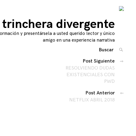
 trinchera divergente
ormación y presentársela a usted querido lector y único
amigo en una experiencia narrativa
Buscar
BUSCA
Por:
Navegación
Post Siguiente
'
RESOLVIENDO DUDAS
de
EXISTENCIALES CON
PWD
entradas
Post Anterior
NETFLIX ABRIL 2018