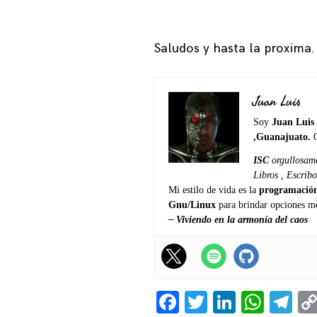
Saludos y hasta la proxima.
Juan Luis
Soy
Juan Luis 
,Guanajuato.
ISC
orgullosam
Libros , Escrib
Mi estilo de vida es la
programació
Gnu/Linux
para brindar opciones
me
– Viviendo en la armonía del caos
Facebook
Twitter
LinkedI
What
Te