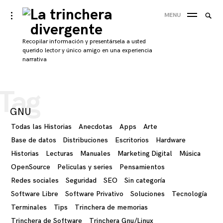
Skip
La trinchera
Busca
toggle
MENU
to
open/close
BUS
Por:
divergente
sidebar
content
'
Recopilar información y presentársela a usted
querido lector y único amigo en una experiencia
narrativa
Tag
GNU
Todas las Historias
Anecdotas
Apps
Arte
Base de datos
Distribuciones
Escritorios
Hardware
Historias
Lecturas
Manuales
Marketing Digital
Música
OpenSource
Peliculas y series
Pensamientos
Redes sociales
Seguridad
SEO
Sin categoría
Software Libre
Software Privativo
Soluciones
Tecnología
Terminales
Tips
Trinchera de memorias
Trinchera de Software
Trinchera Gnu/Linux