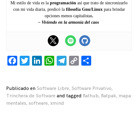
Mi estilo de vida es la
programación
así que trato de sincronizarlo
con mi vida diaria, predicó la
filosofía Gnu/Linux
para brindar
opciones
menos capitalistas
.
– Viviendo en la armonía del caos
Facebook
Twitter
LinkedIn
WhatsApp
Telegram
Copy
Compartir
Link
Publicado en
Software Libre
,
Software Privativo
,
Trinchera de Software
and
tagged
flathub
,
flatpak
,
mapa
mentales
,
software
,
xmind