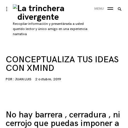
Skip
La trinchera
Busca
toggle
MENU
to
open/close
BUS
Por:
divergente
sidebar
content
'
Recopilar información y presentársela a usted
querido lector y único amigo en una experiencia
narrativa
CONCEPTUALIZA TUS IDEAS
CON XMIND
POR :
JUAN LUIS
2 octubre, 2019
No hay barrera , cerradura , ni
cerrojo que puedas imponer a