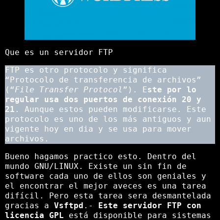
Que es un servidor FTP
FTP es otro protocolo y significa
“Protocolo de transferencia de archivos”
(“
File Transfer Protocol
”). E
ste por lo
regular usa dos puertos de conexión 20 y
21
. Aunque estos pueden modificarse. Este
protocolo es uno de los más antiguos y aun
vigente hoy en dia y se usa para mover
archivos.
Bueno hagamos practico esto. Dentro del
mundo GNU/LINUX. Existe un sin fin de
software cada uno de ellos son geniales y
el encontrar el mejor aveces es una tarea
difícil. Pero esta tarea sera desmantelada
gracias a
Vsftpd
.-
Este servidor FTP con
licencia GPL
está disponible para sistemas