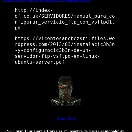
http://index-
of.co.uk/SERVIDORES/manual_para_co
nfigurar_servicio_ftp_con_vsftpd1.
pdf
https://vicentesanchezsri.files.wo
rdpress.com/2013/03/instalacic3b3n
-y-configuracic3b3n-de-un-
servidor-ftp-vsftpd-en-linux-
ubuntu-server.pdf
Juan Luis
Soy
Juan Luis García Corrales
, mi nombre de guerra es
monolinux
.