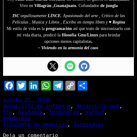
Vivo en
Villagrán ,Guanajuato.
Cofundador
de jungla
ISC
orgullosamente
LINCE.
Apasionado del arte , Crítico de las
Películas , Musica y Libros , Escribo en tiempo libres y ♥
Regina
Mi estilo de vida es la
programación
así que trato de sincronizarlo con
mi vida diaria, predicó la
filosofía Gnu/Linux
para brindar
opciones
menos capitalistas
.
– Viviendo en la armonía del caos
Facebook
Twitter
LinkedIn
WhatsApp
Telegram
Copy
Comparti
Link
agosto 23, 2020
desarrollo de software
, 
desarrollo web
, 
ftp
, 
sysdamin
, 
terminales
, 
vsftpd
, 
Wordpress
Trinchera de memorias
, 
Tutoriales
Deja un comentario