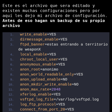
Este es el archivo que sera editado y
existen muchas configuraciones pero por
aquí les dejo mi archivo de configuración.
Antes de eso hagan un backup de su propio
archivo
write_enable
=YES
dirmessage_enable
=YES
ftpd_banner
=estas entrando a territorio 
de weaponX
local_enable
=YES
chroot_local_user
=YES
anonymous_enable
=YES
anon_root
=anonimo
anon_world_readable_only
=YES
anon_upload_enable
=NO
anon_mkdir_write_enable
=NO
anon_max_rate
=
2048
xferlog_enable
=YES
vsftpd_log_file
=/var/log/vsftpd.log
log_ftp_protocol
=YES
connect_from_port_20
=YES