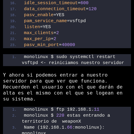
idle_session_timeout
=
600
data_connection_timeout
=
120
pasv_enable
=YES
pam_service_name
=vsftpd
listen
=YES
max_clients
=
2
max_per_ip
=
2
pasv_min_port
=
40000
monolinux $ sudo systemctl restart 
vsftpd <- reiniciamos nuestro servidor
Y ahora si podemos entrar a nuestro
servidor para que ver que funciona.
Recuerden el usuario con el que darán de
alta es el mismo con el que se logean en
su sistema.
monolinux $ ftp 192.168.1.
11
monolinux $ 
220
 estas entrando a 
territorio de  weaponX
Name (192.168.1.
66
:monolinux): 
monolinux