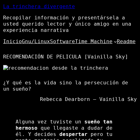
La trinchera divergente
Recopilar información y presentársela a
usted querido lector y único amigo en una
experiencia narrativa
Inicio
Gnu/Linux
Software
Time Machine
Readme
RECOMENDACIÓN DE PELICULA [Vainilla Sky]
¿Y qué es la vida sino la persecución de
un sueño?
Rebecca Dearborn – Vainilla Sky
Alguna vez tuviste un
sueño tan
hermoso
que llegaste a dudar de
él. Y decides
despertar
pero tu