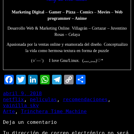
Marketing Digital
–
Gamer
–
Pizza
–
Comics
–
Movies
–
Web
programmer – Anime
Desarrollo Web & Marketing Online. Villagrán – Cortazar – Juventino
Rosas – Celaya
Apasionada por la ventas online y enamorada del diseño. Conceptualizo
la vida como hermosa textura en forma de puzzle
(○´―`)ゞ I love Gnu/Linux. (⺣◡⺣)♡*
Facebook
Twitter
LinkedIn
WhatsApp
Telegram
Copy
Comparti
Link
abril 9, 2018
netflix
, 
peliculas
, 
recomendaciones
, 
vainilla sky
Arte
, 
Trinchera Time Machine
Deja un comentario
Tu dirección de correo electrónico no será