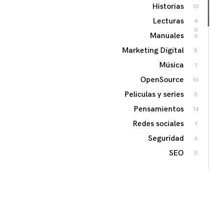
Historias
10
Lecturas
4
0
Manuales
6
Marketing Digital
5
Música
1
OpenSource
16
Peliculas y series
5
Pensamientos
14
Redes sociales
1
Seguridad
6
SEO
5
Sin categoría
9
Software Libre
2
8
Software Privativo
5
Soluciones
13