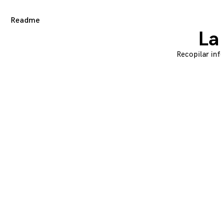
Readme
ggle
ld
nu
La
Recopilar inf