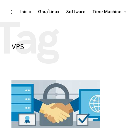
Skip
Inicio
Gnu/Linux
Software
Time Machine
toggle
to
Tag
chi
open/close
me
to
sidebar
content
VPS