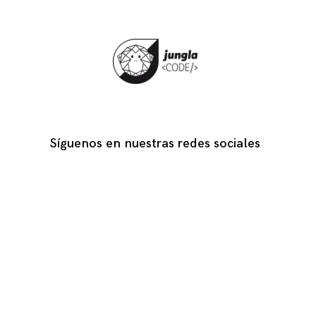
Síguenos en nuestras redes sociales
Facebook
Instagram
LinkedIn
YouTube
TikTok
Con la fuerza de WordPress
-
Theme: Coup Lite by Themes Kingdom C