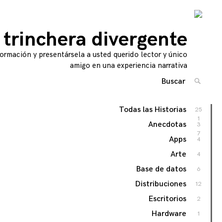
 trinchera divergente
ormación y presentársela a usted querido lector y único
amigo en una experiencia narrativa
Buscar
BUSCA
Por:
'
Todas las Historias
25
1
Anecdotas
3
7
Apps
4
Arte
4
Base de datos
6
Distribuciones
12
Escritorios
2
Hardware
1