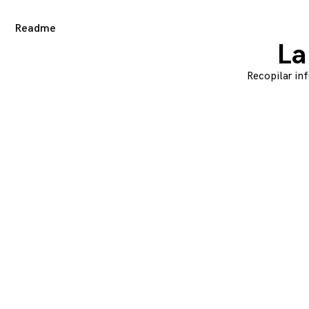
Readme
ggle
ld
nu
La
Recopilar inf