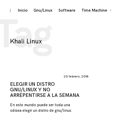
Skip
Inicio
Gnu/Linux
Software
Time Machine
toggle
to
Tag
chi
open/close
me
to
sidebar
content
Khali Linux
20 febrero, 2018
ELEGIR UN DISTRO
GNU/LINUX Y NO
ARREPENTIRSE A LA SEMANA
En este mundo puede ser toda una
odisea elegir un distro de gnu/linux.