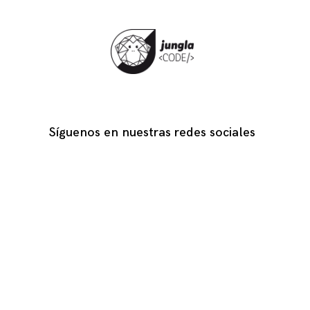
Síguenos en nuestras redes sociales
Facebook
Instagram
LinkedIn
YouTube
TikTok
Con la fuerza de WordPress
-
Theme: Coup Lite by Themes Kingdom C