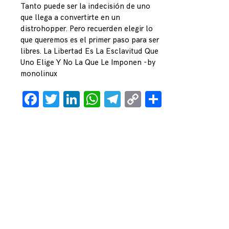
Tanto puede ser la indecisión de uno
que llega a convertirte en un
distrohopper. Pero recuerden elegir lo
que queremos es el primer paso para ser
libres. La Libertad Es La Esclavitud Que
Uno Elige Y No La Que Le Imponen -by
monolinux
Facebook
Twitter
LinkedIn
WhatsApp
Telegram
Copy
Comparti
Link