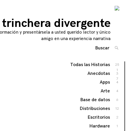
 trinchera divergente
ormación y presentársela a usted querido lector y único
amigo en una experiencia narrativa
Buscar
BUSCA
Por:
'
Todas las Historias
25
1
Anecdotas
3
7
Apps
4
Arte
4
Base de datos
6
Distribuciones
12
Escritorios
2
Hardware
1