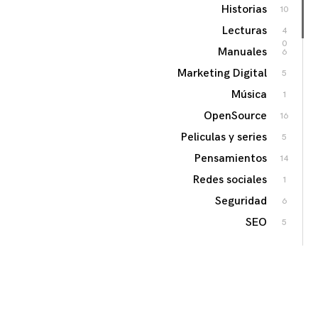
Historias
10
Lecturas
4
0
Manuales
6
Marketing Digital
5
Música
1
OpenSource
16
Peliculas y series
5
Pensamientos
14
Redes sociales
1
Seguridad
6
SEO
5
Sin categoría
9
Software Libre
2
8
Software Privativo
5
Soluciones
13