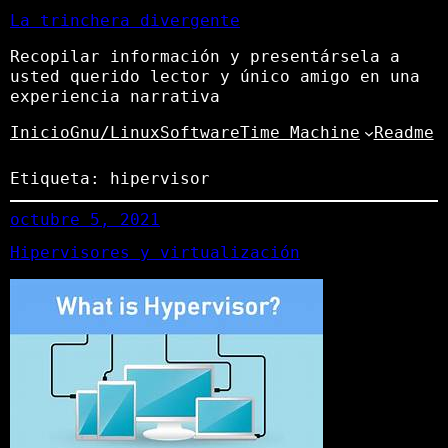
La trinchera divergente
Recopilar información y presentársela a
usted querido lector y único amigo en una
experiencia narrativa
Inicio
Gnu/Linux
Software
Time Machine
Readme
Etiqueta:
hipervisor
octubre 5, 2021
Hipervisores y virtualización